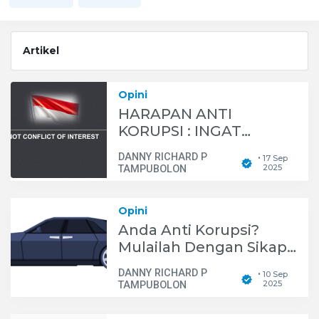
Artikel
Opini
HARAPAN ANTI
KORUPSI : INGAT
WAMEN TIDAK BOLEH
DANNY RICHARD P
17 Sep
•
RANGKAP JABATAN!
2025
TAMPUBOLON
Opini
Anda Anti Korupsi?
Mulailah Dengan Sikap
Tertib Pakai Mobil Pelat
DANNY RICHARD P
10 Sep
•
Merah
2025
TAMPUBOLON