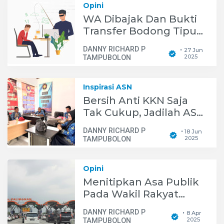
Opini
WA Dibajak Dan Bukti
Transfer Bodong Tipu
Rakyat, Kemana
DANNY RICHARD P
27 Jun
•
Negara?
2025
TAMPUBOLON
Inspirasi ASN
Bersih Anti KKN Saja
Tak Cukup, Jadilah ASN
Pintar AI Dengan
DANNY RICHARD P
18 Jun
•
Webinar Nasional
2025
TAMPUBOLON
Opini
Menitipkan Asa Publik
Pada Wakil Rakyat
Ketika Membahas RUU
DANNY RICHARD P
8 Apr
•
Polri
2025
TAMPUBOLON