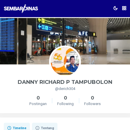
DANNY RICHARD P TAMPUBOLON
@derich304
0
0
0
Postingan
Following
Followers
Timeline
Tentang