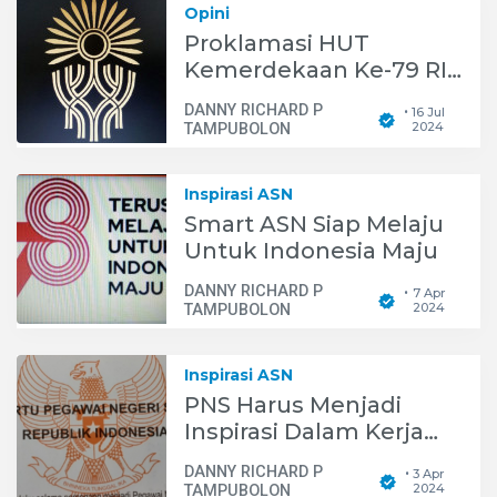
Opini
Proklamasi HUT
Kemerdekaan Ke-79 RI
sudah diambang mata,
DANNY RICHARD P
16 Jul
•
Bagaimana Kesiapan
2024
TAMPUBOLON
IKN Nusantara?
Inspirasi ASN
Smart ASN Siap Melaju
Untuk Indonesia Maju
DANNY RICHARD P
7 Apr
•
2024
TAMPUBOLON
Inspirasi ASN
PNS Harus Menjadi
Inspirasi Dalam Kerja
Nyata, Bukan Hanya
DANNY RICHARD P
3 Apr
•
Pandai Pencitraan di
2024
TAMPUBOLON