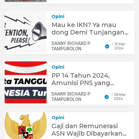
Media
Opini
Mau ke IKN? Ya mau
dong Demi Tunjangan
50 Juta Rupiah Per
DANNY RICHARD P
31 Mar
•
Bulan
2024
TAMPUBOLON
Opini
PP 14 Tahun 2024,
Amunisi PNS yang
dinanti-nanti di Tahun
DANNY RICHARD P
28 Mar
•
Politik
2024
TAMPUBOLON
Opini
Gaji dan Remunerasi
ASN Wajib Dibayarkan