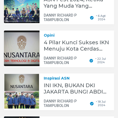
Yang Muda Yang
Berkarya Bagi IKN
DANNY RICHARD P
6 Agt
•
Nusantara
2024
TAMPUBOLON
Opini
4 Pilar Kunci Sukses IKN
Menuju Kota Cerdas
Dengan Teknologi
DANNY RICHARD P
22 Jul
•
Digital Tinggi
2024
TAMPUBOLON
Inspirasi ASN
INI IKN, BUKAN DKI
JAKARTA BUNG! ABDI
NEGARA WAJIB SMART
DANNY RICHARD P
18 Jul
•
TALENTA ADAPTIF
2024
TAMPUBOLON
AGAR SIAP BERTUGAS
DI NUSANTARA