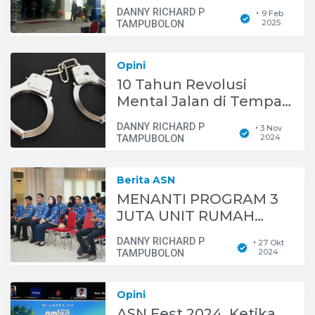
Efisiensi
DANNY RICHARD P
9 Feb
•
2025
TAMPUBOLON
Opini
10 Tahun Revolusi
Mental Jalan di Tempat,
Bagaimana Kinerja
DANNY RICHARD P
3 Nov
•
Penegakan Hukum
2024
TAMPUBOLON
Kabinet Merah Putih
Kedepan?
Berita ASN
MENANTI PROGRAM 3
JUTA UNIT RUMAH
BARU, AKANKAH
DANNY RICHARD P
27 Okt
•
BERDAMPAK POSITIF
2024
TAMPUBOLON
BAGI ASN?
Opini
ASN Fest 2024, Ketika