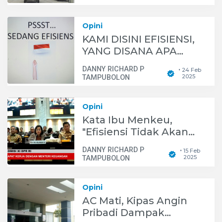
Opini
KAMI DISINI EFISIENSI,
YANG DISANA APA
KEBAL EFISIENSI?
DANNY RICHARD P
24 Feb
•
2025
TAMPUBOLON
Opini
Kata Ibu Menkeu,
"Efisiensi Tidak Akan
Senggol Kesejahteraan
DANNY RICHARD P
15 Feb
•
Pegawai?"
2025
TAMPUBOLON
Opini
AC Mati, Kipas Angin
Pribadi Dampak