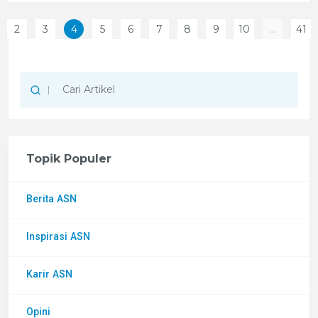
2
3
4
5
6
7
8
9
10
...
41
s
Topik Populer
Berita ASN
Inspirasi ASN
Karir ASN
Opini