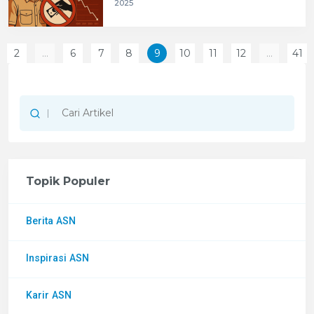
2025
2
...
6
7
8
9
10
11
12
...
41
s
Topik Populer
Berita ASN
Inspirasi ASN
Karir ASN