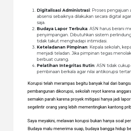
Digitalisasi Administrasi
: Proses pengajuan 
absensi sebaiknya dilakukan secara digital agar
saja.
Budaya Lapor Terbuka
: ASN harus berani 
penyimpangan. Dibutuhkan sistem perlindunga
tidak takut menghadapi intimidasi.
Keteladanan Pimpinan
: Kepala sekolah, kep
menjadi teladan. Jika pimpinan tegas menolak
berbuat curang.
Pelatihan Integritas Rutin
: ASN tidak cukup d
pembinaan berkala agar nilai antikorupsi tert
Korupsi telah merampas begitu banyak hal dari bangsa
pembangunan dikorupsi, sekolah reyot karena anggar
semakin parah karena proyek mitigasi hanya jadi lapora
segelintir orang yang lebih mementingkan kantong prib
Saya meyakini, melawan korupsi bukan hanya soal pe
Budaya malu menerima suap, budaya bangga hidup ber