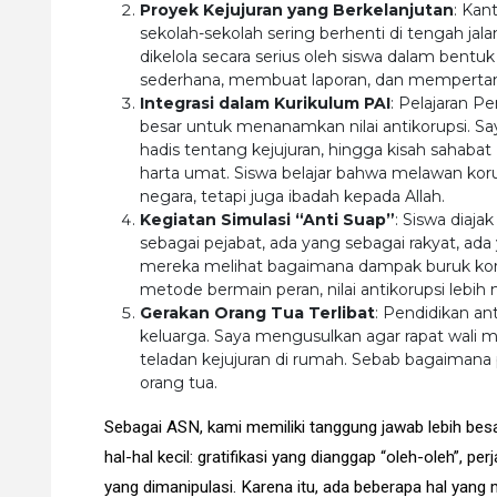
Proyek Kejujuran yang Berkelanjutan
: Kan
sekolah-sekolah sering berhenti di tengah jal
dikelola secara serius oleh siswa dalam bentuk 
sederhana, membuat laporan, dan mempertan
Integrasi dalam Kurikulum PAI
: Pelajaran P
besar untuk menanamkan nilai antikorupsi. S
hadis tentang kejujuran, hingga kisah sahabat
harta umat. Siswa belajar bahwa melawan ko
negara, tetapi juga ibadah kepada Allah.
Kegiatan Simulasi “Anti Suap”
: Siswa diaja
sebagai pejabat, ada yang sebagai rakyat, ad
mereka melihat bagaimana dampak buruk kor
metode bermain peran, nilai antikorupsi lebi
Gerakan Orang Tua Terlibat
: Pendidikan an
keluarga. Saya mengusulkan agar rapat wali mu
teladan kejujuran di rumah. Sebab bagaimana p
orang tua.
Sebagai ASN, kami memiliki tanggung jawab lebih besar
hal-hal kecil: gratifikasi yang dianggap “oleh-oleh”, pe
yang dimanipulasi. Karena itu, ada beberapa hal yang m