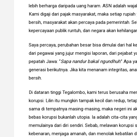
lebih berharga daripada uang haram. ASN adalah wajah
Kami digaji dari pajak masyarakat, maka setiap rupia
bersih, masyarakat akan percaya pada pemerintah. Seb
kepercayaan publik runtuh, dan negara akan kehilanga
Saya percaya, perubahan besar bisa dimulai dari hal kec
dari pegawai yang jujur mengisi laporan, dari pejabat y
pepatah Jawa: “
Sapa nandur bakal ngundhuh
.” Apa y
generasi berikutnya. Jika kita menanam integritas, a
bersih.
Di dataran tinggi Tegalombo, kami terus berusaha men
korupsi. Lilin itu mungkin tampak kecil dan redup, teta
sama di tempatnya masing-masing, maka negeri ini ak
bebas korupsi bukanlah utopia. Ia adalah cita-cita yang
memulainya dari diri sendiri. Sebab, melawan korupsi 
kebenaran, menjaga amanah, dan menolak kebatilan d