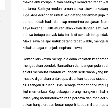
makna anti korupsi. Salah satunya kehadiran tepat w
pertama. Sulitnya medan rumah siswa-siswi terkada
juga. Ada dorongan untuk ikut datang terlambat juga, 
i
semua sudah hadir dan siap menerima pelajaran. Nam
saya bekerja "1000 aturan akan kalah dengan satu k
bahwa betapa banyak tata tertib di sekolah tetap tida
Maka saya belajar untuk datang tepat waktu, mengaja
kebaikan agar menjadi inspirasi siswa.
Contoh lain ketika mengelola dana kegiatan keagamaa
mengadakan pondok Ramadhan dan pengumpulan zakat
selalu membuat catatan keuangan sederhana yang bisa
masuk, digunakan untuk apa, diberikan kepada siapa d
tulis tangan di ruang OSIS sebagai tempat berkumpu
ikut memeriksa. Bagi sebagian orang mungkin ini hal 
inilah yang menumbuhkan rasa percaya dan menjadi p
bukan hanya urusan besar seperti kasus miliaran rupiah,