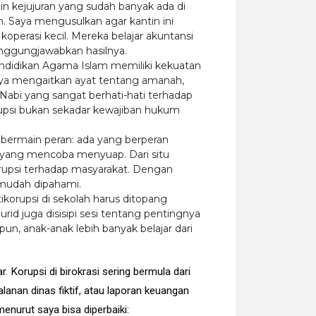
tin kejujuran yang sudah banyak ada di
an. Saya mengusulkan agar kantin ini
koperasi kecil. Mereka belajar akuntansi
ggungjawabkan hasilnya.
endidikan Agama Islam memiliki kekuatan
aya mengaitkan ayat tentang amanah,
 Nabi yang sangat berhati-hati terhadap
rupsi bukan sekadar kewajiban hukum
k bermain peran: ada yang berperan
a yang mencoba menyuap. Dari situ
upsi terhadap masyarakat. Dengan
h mudah dipahami.
tikorupsi di sekolah harus ditopang
rid juga disisipi sesi tentang pentingnya
un, anak-anak lebih banyak belajar dari
. Korupsi di birokrasi sering bermula dari
rjalanan dinas fiktif, atau laporan keuangan
enurut saya bisa diperbaiki: