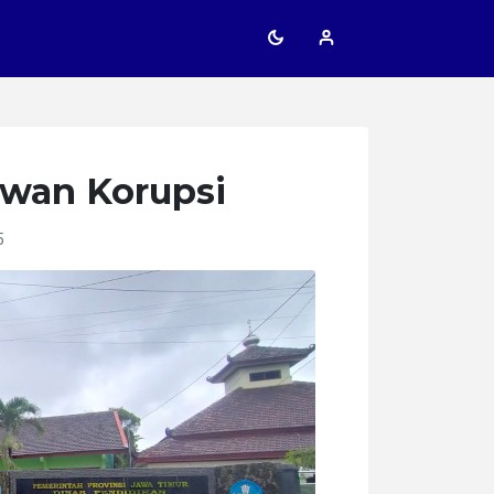
awan Korupsi
5