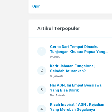
Opini
Artikel Terpopuler
Cerita Dari Tempat Dinasku :
1
Tunjangan Khusus Papua Yang
Tak Pernah Berubah Setelah
PA1000
Sekian Lama
Karir Jabatan Fungsional,
2
Seindah Aturankah?
Sujarwati
Hai ASN, Ini Empat Beasiswa
3
Yang Bisa Dilirik
Nur Azizah
Kisah Inspiratif ASN : Kejadian
4
Yang Merubah Segalanya