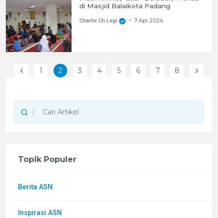
di Masjid Balaikota Padang
7 Apr 2024
Charlie Ch Legi
•
1
2
3
4
5
6
7
8
Previous
Next
Topik Populer
Berita ASN
Inspirasi ASN