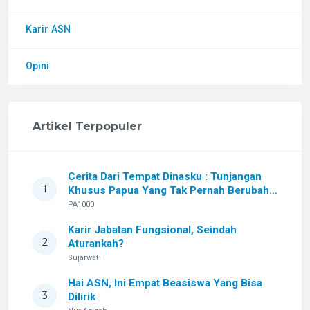
Karir ASN
Opini
Artikel Terpopuler
Cerita Dari Tempat Dinasku : Tunjangan
1
Khusus Papua Yang Tak Pernah Berubah
Setelah Sekian Lama
PA1000
Karir Jabatan Fungsional, Seindah
2
Aturankah?
Sujarwati
Hai ASN, Ini Empat Beasiswa Yang Bisa
3
Dilirik