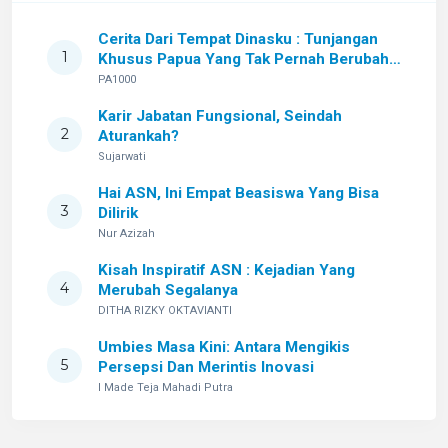
Cerita Dari Tempat Dinasku : Tunjangan
1
Khusus Papua Yang Tak Pernah Berubah
Setelah Sekian Lama
PA1000
Karir Jabatan Fungsional, Seindah
2
Aturankah?
Sujarwati
Hai ASN, Ini Empat Beasiswa Yang Bisa
3
Dilirik
Nur Azizah
Kisah Inspiratif ASN : Kejadian Yang
4
Merubah Segalanya
DITHA RIZKY OKTAVIANTI
Umbies Masa Kini: Antara Mengikis
5
Persepsi Dan Merintis Inovasi
I Made Teja Mahadi Putra