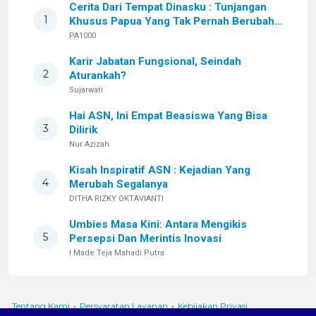
Cerita Dari Tempat Dinasku : Tunjangan
1
Khusus Papua Yang Tak Pernah Berubah
Setelah Sekian Lama
PA1000
Karir Jabatan Fungsional, Seindah
2
Aturankah?
Sujarwati
Hai ASN, Ini Empat Beasiswa Yang Bisa
3
Dilirik
Nur Azizah
Kisah Inspiratif ASN : Kejadian Yang
4
Merubah Segalanya
DITHA RIZKY OKTAVIANTI
Umbies Masa Kini: Antara Mengikis
5
Persepsi Dan Merintis Inovasi
I Made Teja Mahadi Putra
Tentang Kami
•
Persyaratan Layanan
•
Kebijakan Privasi