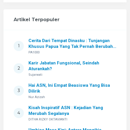
Artikel Terpopuler
Cerita Dari Tempat Dinasku : Tunjangan
1
Khusus Papua Yang Tak Pernah Berubah
Setelah Sekian Lama
PA1000
Karir Jabatan Fungsional, Seindah
2
Aturankah?
Sujarwati
Hai ASN, Ini Empat Beasiswa Yang Bisa
3
Dilirik
Nur Azizah
Kisah Inspiratif ASN : Kejadian Yang
4
Merubah Segalanya
DITHA RIZKY OKTAVIANTI