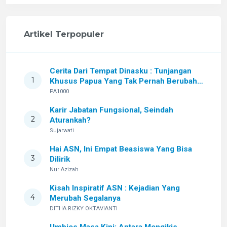
Artikel Terpopuler
Cerita Dari Tempat Dinasku : Tunjangan
1
Khusus Papua Yang Tak Pernah Berubah
Setelah Sekian Lama
PA1000
Karir Jabatan Fungsional, Seindah
2
Aturankah?
Sujarwati
Hai ASN, Ini Empat Beasiswa Yang Bisa
3
Dilirik
Nur Azizah
Kisah Inspiratif ASN : Kejadian Yang
4
Merubah Segalanya
DITHA RIZKY OKTAVIANTI