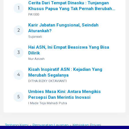
Cerita Dari Tempat Dinasku : Tunjangan
1
Khusus Papua Yang Tak Pernah Berubah
Setelah Sekian Lama
PA1000
Karir Jabatan Fungsional, Seindah
2
Aturankah?
Sujarwati
Hai ASN, Ini Empat Beasiswa Yang Bisa
3
Dilirik
Nur Azizah
Kisah Inspiratif ASN : Kejadian Yang
4
Merubah Segalanya
DITHA RIZKY OKTAVIANTI
Umbies Masa Kini: Antara Mengikis
5
Persepsi Dan Merintis Inovasi
I Made Teja Mahadi Putra
Tentang Kami
•
Persyaratan Layanan
•
Kebijakan Privasi