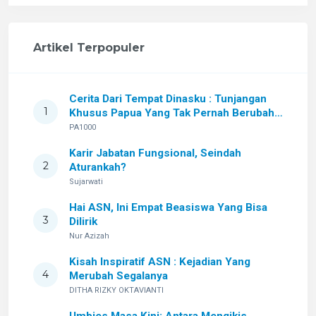
Artikel Terpopuler
Cerita Dari Tempat Dinasku : Tunjangan
1
Khusus Papua Yang Tak Pernah Berubah
Setelah Sekian Lama
PA1000
Karir Jabatan Fungsional, Seindah
2
Aturankah?
Sujarwati
Hai ASN, Ini Empat Beasiswa Yang Bisa
3
Dilirik
Nur Azizah
Kisah Inspiratif ASN : Kejadian Yang
4
Merubah Segalanya
DITHA RIZKY OKTAVIANTI