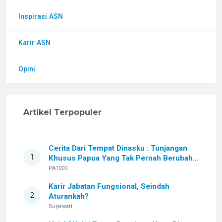
Inspirasi ASN
Karir ASN
Opini
Artikel Terpopuler
Cerita Dari Tempat Dinasku : Tunjangan
1
Khusus Papua Yang Tak Pernah Berubah
Setelah Sekian Lama
PA1000
Karir Jabatan Fungsional, Seindah
2
Aturankah?
Sujarwati