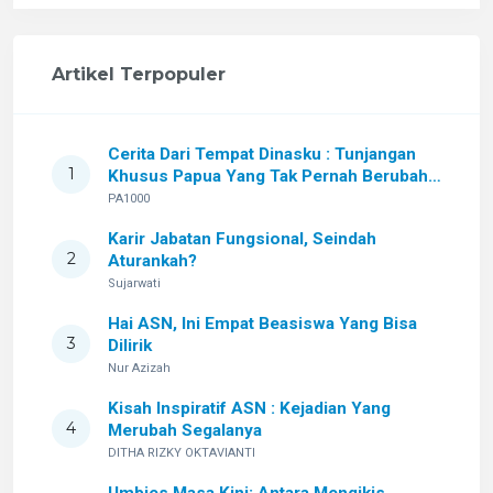
Artikel Terpopuler
Cerita Dari Tempat Dinasku : Tunjangan
1
Khusus Papua Yang Tak Pernah Berubah
Setelah Sekian Lama
PA1000
Karir Jabatan Fungsional, Seindah
2
Aturankah?
Sujarwati
Hai ASN, Ini Empat Beasiswa Yang Bisa
3
Dilirik
Nur Azizah
Kisah Inspiratif ASN : Kejadian Yang
4
Merubah Segalanya
DITHA RIZKY OKTAVIANTI