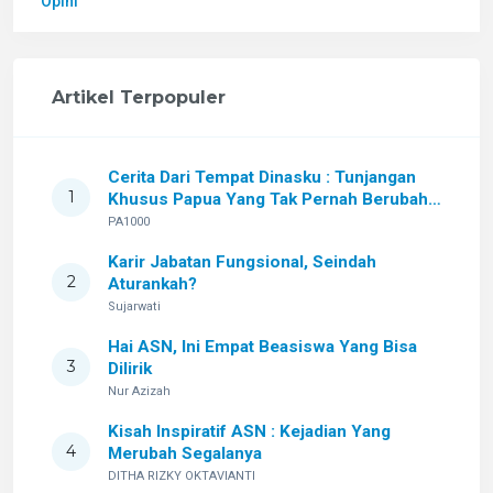
Opini
Artikel Terpopuler
Cerita Dari Tempat Dinasku : Tunjangan
1
Khusus Papua Yang Tak Pernah Berubah
Setelah Sekian Lama
PA1000
Karir Jabatan Fungsional, Seindah
2
Aturankah?
Sujarwati
Hai ASN, Ini Empat Beasiswa Yang Bisa
3
Dilirik
Nur Azizah
Kisah Inspiratif ASN : Kejadian Yang
4
Merubah Segalanya
DITHA RIZKY OKTAVIANTI