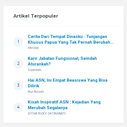
Artikel Terpopuler
Cerita Dari Tempat Dinasku : Tunjangan
1
Khusus Papua Yang Tak Pernah Berubah
Setelah Sekian Lama
PA1000
Karir Jabatan Fungsional, Seindah
2
Aturankah?
Sujarwati
Hai ASN, Ini Empat Beasiswa Yang Bisa
3
Dilirik
Nur Azizah
Kisah Inspiratif ASN : Kejadian Yang
4
Merubah Segalanya
DITHA RIZKY OKTAVIANTI