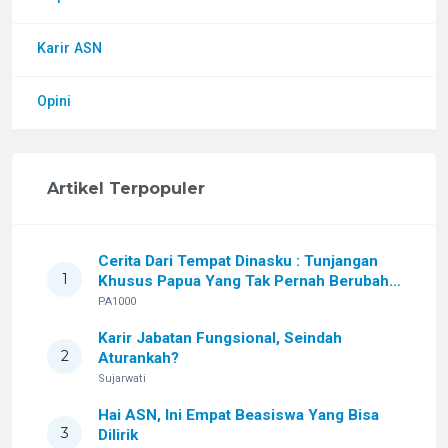
Karir ASN
Opini
Artikel Terpopuler
Cerita Dari Tempat Dinasku : Tunjangan
1
Khusus Papua Yang Tak Pernah Berubah
Setelah Sekian Lama
PA1000
Karir Jabatan Fungsional, Seindah
2
Aturankah?
Sujarwati
Hai ASN, Ini Empat Beasiswa Yang Bisa
3
Dilirik