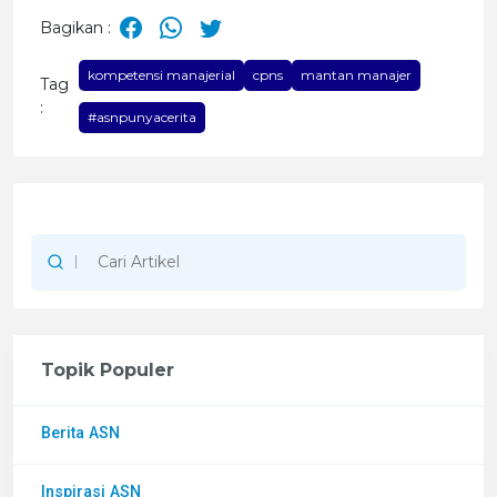
Bagikan :
kompetensi manajerial
cpns
mantan manajer
Tag
:
#asnpunyacerita
Topik Populer
Berita ASN
Inspirasi ASN