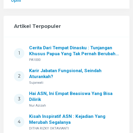
Opini
Artikel Terpopuler
Cerita Dari Tempat Dinasku : Tunjangan
1
Khusus Papua Yang Tak Pernah Berubah
Setelah Sekian Lama
PA1000
Karir Jabatan Fungsional, Seindah
2
Aturankah?
Sujarwati
Hai ASN, Ini Empat Beasiswa Yang Bisa
3
Dilirik
Nur Azizah
Kisah Inspiratif ASN : Kejadian Yang
4
Merubah Segalanya
DITHA RIZKY OKTAVIANTI