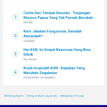
Cerita Dari Tempat Dinasku : Tunjangan
1
Khusus Papua Yang Tak Pernah Berubah
Setelah Sekian Lama
PA1000
Karir Jabatan Fungsional, Seindah
2
Aturankah?
Sujarwati
Hai ASN, Ini Empat Beasiswa Yang Bisa
3
Dilirik
Nur Azizah
Kisah Inspiratif ASN : Kejadian Yang
4
Merubah Segalanya
DITHA RIZKY OKTAVIANTI
Tentang Kami
•
Persyaratan Layanan
•
Kebijakan Privasi