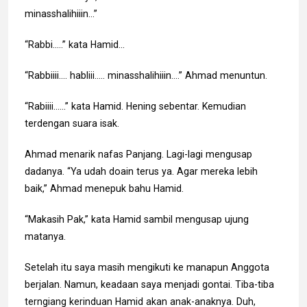
minasshalihiiin…”
“Rabbi…..” kata Hamid…
“Rabbiiii…. habliii….. minasshalihiiin….” Ahmad menuntun.
“Rabiiii……” kata Hamid. Hening sebentar. Kemudian
terdengan suara isak.
Ahmad menarik nafas Panjang. Lagi-lagi mengusap
dadanya. “Ya udah doain terus ya. Agar mereka lebih
baik,” Ahmad menepuk bahu Hamid.
“Makasih Pak,” kata Hamid sambil mengusap ujung
matanya.
Setelah itu saya masih mengikuti ke manapun Anggota
berjalan. Namun, keadaan saya menjadi gontai. Tiba-tiba
terngiang kerinduan Hamid akan anak-anaknya. Duh,