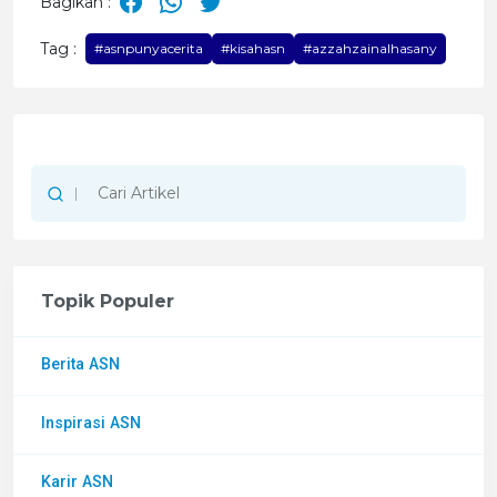
Bagikan :
Tag :
#asnpunyacerita
#kisahasn
#azzahzainalhasany
Topik Populer
Berita ASN
Inspirasi ASN
Karir ASN