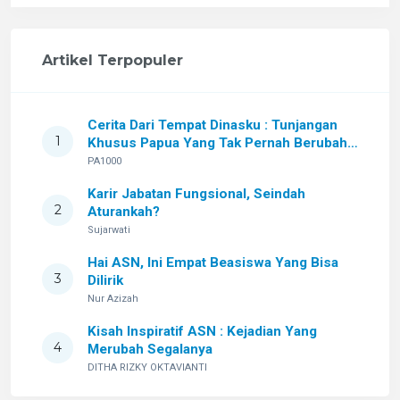
Artikel Terpopuler
Cerita Dari Tempat Dinasku : Tunjangan
1
Khusus Papua Yang Tak Pernah Berubah
Setelah Sekian Lama
PA1000
Karir Jabatan Fungsional, Seindah
2
Aturankah?
Sujarwati
Hai ASN, Ini Empat Beasiswa Yang Bisa
3
Dilirik
Nur Azizah
Kisah Inspiratif ASN : Kejadian Yang
4
Merubah Segalanya
DITHA RIZKY OKTAVIANTI