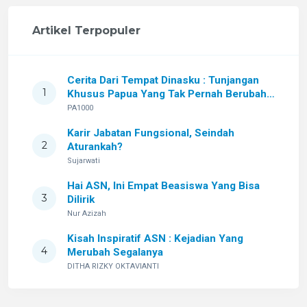
Artikel Terpopuler
Cerita Dari Tempat Dinasku : Tunjangan
1
Khusus Papua Yang Tak Pernah Berubah
Setelah Sekian Lama
PA1000
Karir Jabatan Fungsional, Seindah
2
Aturankah?
Sujarwati
Hai ASN, Ini Empat Beasiswa Yang Bisa
3
Dilirik
Nur Azizah
Kisah Inspiratif ASN : Kejadian Yang
4
Merubah Segalanya
DITHA RIZKY OKTAVIANTI