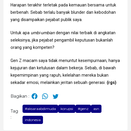
Harapan terakhir terletak pada kemauan bersama untuk
berbenah. Sebab terlalu banyak blunder dan kebodohan
yang disampaikan pejabat publik saya.
Untuk apa
umbi-umbian
dengan nilai terbaik di angkatan
seleksinya, jika pejabat pengambil keputusan bukanlah
orang yang kompeten?
Gen Z macam saya tidak menuntut kesempurnaan, hanya
kejujuran dan ketulusan dalam bekerja. Sebab, di bawah
kepemimpinan yang rapuh, kelelahan mereka bukan
sekadar emosi, melainkan jeritan sebuah generasi.
(rgs)
Bagikan :
#aksaraabdimuda
korupsi
#genz
asn
Tag
:
indonesia