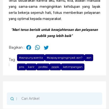
terus disuarakan karena aku, kamu, kita, adalah manusia
yang sama-sama menginginkan kehidupan yang layak
serta bekerja sepenuh hati, fokus memberikan pelayanan
yang optimal kepada masyarakat.
"Mari terus berisik untuk kesejahteraan dan pelayanan
publik yang lebih baik"
Bagikan :
#asnpunyacerita
#siapayanginginjadi asn?
asn
Tag
:
pns
karir
profesi
pppk
ketimpangan