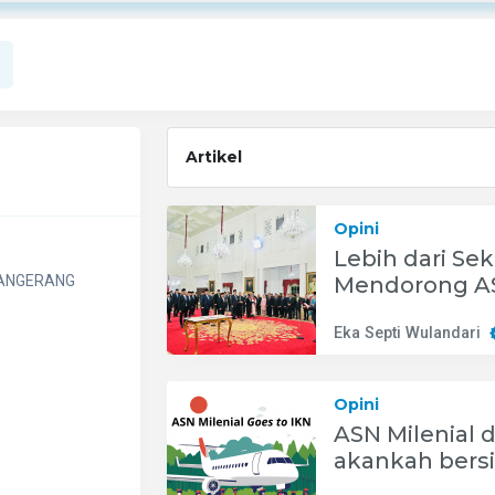
Artikel
Opini
Lebih dari Seka
TANGERANG
Mendorong AS
yang Sesung
Eka Septi Wulandari
Opini
ASN Milenial 
akankah bersi