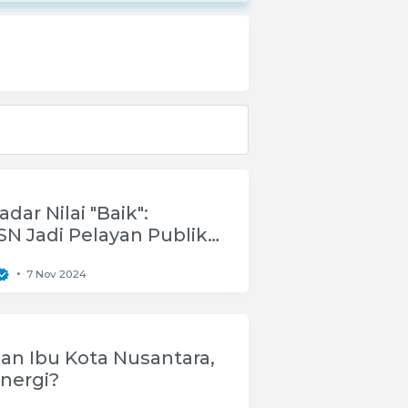
dar Nilai "Baik":
N Jadi Pelayan Publik
guhnya
•
7 Nov 2024
dan Ibu Kota Nusantara,
nergi?