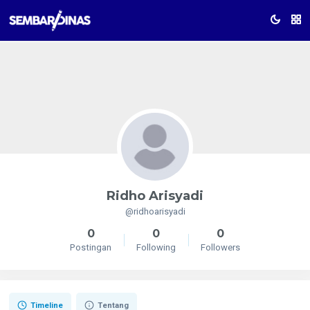
Ridho Arisyadi
@ridhoarisyadi
0
0
0
Postingan
Following
Followers
Timeline
Tentang