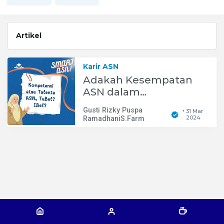
Artikel
Karir ASN
Adakah Kesempatan
ASN dalam
Mengembangkan
Gusti Rizky Puspa
31 Mar
•
Talenta nya?
2024
RamadhaniS.Farm