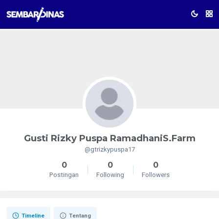
Gusti Rizky Puspa RamadhaniS.Farm
@gtrizkypuspa17
0
0
0
Postingan
Following
Followers
Timeline
Tentang