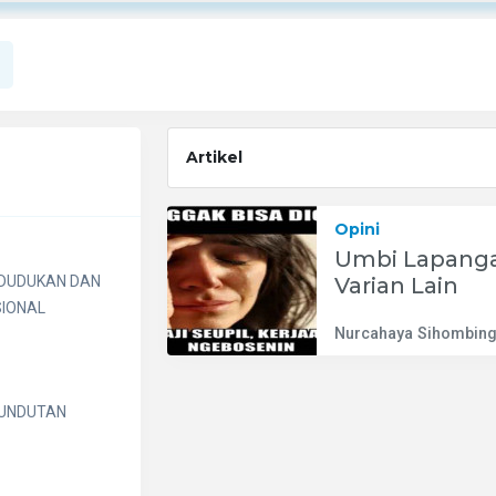
Artikel
Opini
Umbi Lapanga
NDUDUKAN DAN
Varian Lain
IONAL
Nurcahaya Sihombin
UNDUTAN
m