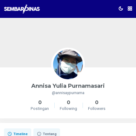
Annisa Yulia Purnamasari
@annisaypurnama
0
0
0
Postingan
Following
Followers
Timeline
Tentang